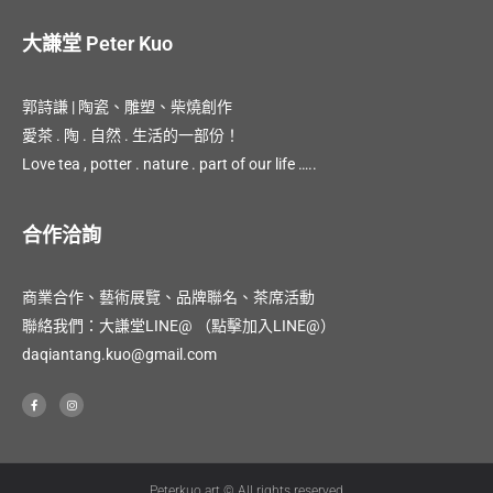
大謙堂 Peter Kuo
郭詩謙 | 陶瓷、雕塑、柴燒創作
愛茶 . 陶 . 自然 . 生活的一部份！
Love tea , potter . nature . part of our life …..
合作洽詢
商業合作、藝術展覽、品牌聯名、茶席活動
聯絡我們：大謙堂LINE@
（點擊加入LINE@）
daqiantang.kuo@gmail.com
F
I
a
n
c
s
e
t
b
a
o
g
o
r
k
a
-
m
Peterkuo.art © All rights reserved