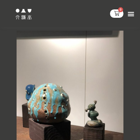
跳
0
至
購
物
主
籃
要
內
容