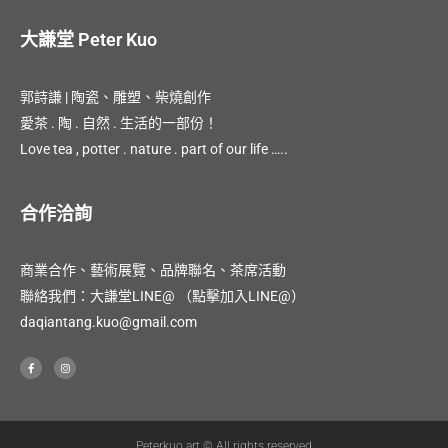
大謙堂 Peter Kuo
郭詩謙 | 陶瓷、雕塑、柴燒創作
愛茶 . 陶 . 自然 . 生活的一部份！
Love tea , potter . nature . part of our life …..
合作洽詢
商業合作、藝術展覽、品牌聯名、茶席活動
聯絡我們：大謙堂LINE@
（點擊加入LINE@）
daqiantang.kuo@gmail.com
F
I
a
n
c
s
e
t
b
a
o
g
o
r
k
a
-
m
Peterkuo.art © All rights reserved