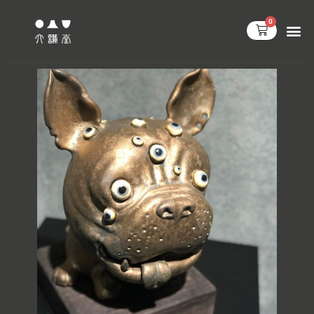
跳
0
至
購
物
主
籃
要
內
容