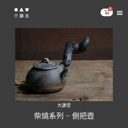
跳
0
至
購
物
主
籃
要
內
容
大謙堂
柴燒系列 – 側把壺