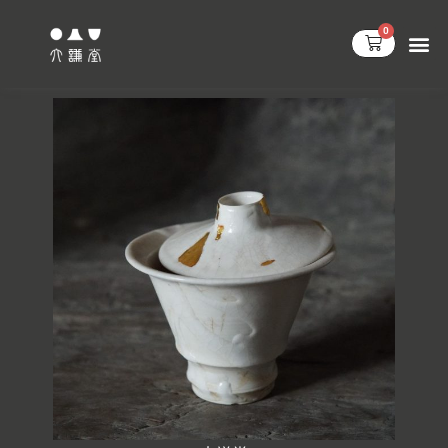
跳
0
至
購
物
主
籃
要
內
容