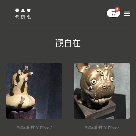
跳
0
至
購
物
主
籃
要
內
觀自在
容
郭詩謙-雕塑作品-2
郭詩謙-雕塑作品-3